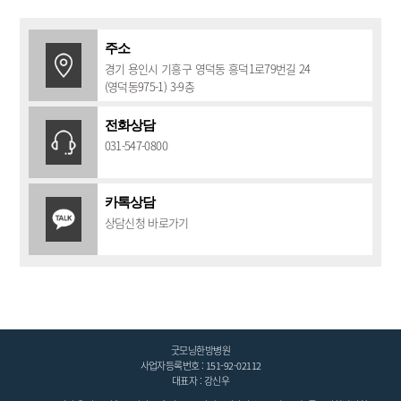
주소
경기 용인시 기흥구 영덕동 흥덕1로79번길 24
(영덕동975-1) 3-9층
전화상담
031-547-0800
카톡상담
상담신청 바로가기
굿모닝한방병원
사업자등록번호 : 151-92-02112
대표자 : 강신우